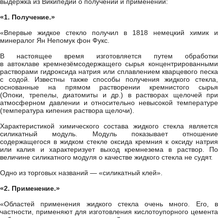
выдержка из Википедии о получении и применении:
«1. Получение.»
«Впервые жидкое стекло получил в 1818 немецкий химик и
минералог Ян Непомук фон Фукс.
В настоящее время изготовляется путем обработки
в автоклаве кремнезёмсодержащего сырья концентрированными
растворами гидроксида натрия или сплавлением кварцевого песка
с содой. Известны также способы получения жидкого стекла,
основанные на прямом растворении кремнистого сырья
(Опоки, трепелы, диатомиты и др.) в растворах щелочей при
атмосферном давлении и относительно невысокой температуре
(температура кипения раствора щелочи).
Характеристикой химического состава жидкого стекла является
силикатный модуль. Модуль показывает отношение
содержащегося в жидком стекле оксида кремния к оксиду натрия
или калия и характеризует выход кремнезема в раствор. По
величине силикатного модуля о качестве жидкого стекла не судят.
Одно из торговых названий — «силикатный клей».
«2. Применение.»
«Областей применения жидкого стекла очень много. Его, в
частности, применяют для изготовления кислотоупорного цемента