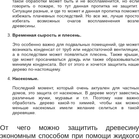
такой обработки может быть и не воспламенится, но если
говорить о пожаре, то тут данная пропитка не защитит.
Ситуации разные, и где то может и данная пропитка поможет
избежать плачевных последствий. Но все же, лучше просто
избегать возможных очагов воспламенения возле
древесины.
Временная сырость и плесень.
Это особенно важно для подвальных помещений, где может
возникать конденсат от труб или недостаточной вентиляции,
а в последствии может появляться плесень. Также крыши,
где может просачиваться дождь или также образовываться
минимум конденсата. Вот от этого и хочется защитить наше
дерево по-настоящему.
Насекомые.
Последний момент, который очень актуален для частных
домов, это защита от насекомых. В дереве могут завестись
различные жучки, муравьи и т.п. Поэтому нам важно
обработать дерево какой-то химией, чтобы как можно
меньше насекомых имели желание селиться в такой
деревяшке.
От чего можно защитить древесину
экономным способом при помощи жидкого