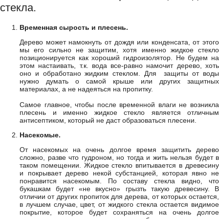
стекла.
Временная сырость и плесень.
Дерево может намокнуть от дождя или конденсата, от этого
мы его сильно не защитим, хотя именно жидкое стекло
позиционируется как хороший гидроизолятор. Не будем на
этом настаивать, т.к. вода все-равно намочит дерево, хоть
оно и обработано жидким стеклом. Для защиты от воды
нужно думать о самой крыше или других защитных
материалах, а не надеяться на пропитку.
Самое главное, чтобы после временной влаги не возникла
плесень и именно жидкое стекло является отличным
антисептиком, который не даст образоваться плесени.
Насекомые.
От насекомых на очень долгое время защитить дерево
сложно, разве что гудроном, но тогда и жить нельзя будет в
таком помещении. Жидкое стекло впитывается в древесину
и покрывает дерево некой субстанцией, которая явно не
понравится насекомым. По составу стекла видно, что
букашкам будет «не вкусно» грызть такую древесину. В
отличии от других пропиток для дерева, от которых остается,
в лучшем случае, цвет, от жидкого стекла остается видимое
покрытие, которое будет сохраняться на очень долгое