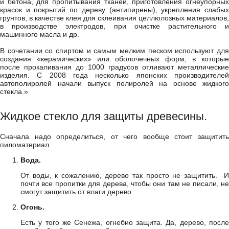
и бетона, для пропитывания тканей, приготовления огнеупорных
красок и покрытий по дереву (антипирены), укрепления слабых
грунтов, в качестве клея для склеивания целлюлозных материалов,
в производстве электродов, при очистке растительного и
машинного масла и др.
В сочетании со спиртом и самым мелким песком используют для
создания «керамических» или оболочечных форм, в которые
после прокаливания до 1000 градусов отливают металлические
изделия. С 2008 года несколько японских производителей
автополиролей начали выпуск полиролей на основе жидкого
стекла.»
Жидкое стекло для защиты древесины.
Сначала надо определиться, от чего вообще стоит защитить
пиломатериал.
Вода.
От воды, к сожалению, дерево так просто не защитить. И
почти все пропитки для дерева, чтобы они там не писали, не
смогут защитить от влаги дерево.
Огонь.
Есть у того же Сенежа, огнебио защита. Да, дерево, после