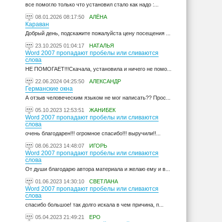
все помогло только что установил стало как надо :...
08.01.2026 08:17:50
АЛЁНА
Караван
Добрый день, подскажите пожалуйста цену посещения ...
23.10.2025 01:04:17
НАТАЛЬЯ
Word 2007 пропадают пробелы или сливаются
слова
НЕ ПОМОГАЕТ!!!Скачала, установила и ничего не помо...
22.06.2024 04:25:50
АЛЕКСАНДР
Германские окна
А отзыв человеческим языком не мог написать?? Прос...
05.10.2023 12:53:51
ЖАНИБЕК
Word 2007 пропадают пробелы или сливаются
слова
очень благодарен!!! огромное спасибо!!! выручили!!...
08.06.2023 14:48:07
ИГОРЬ
Word 2007 пропадают пробелы или сливаются
слова
От души благодарю автора материала и желаю ему и в...
01.06.2023 14:30:10
СВЕТЛАНА
Word 2007 пропадают пробелы или сливаются
слова
спасибо большое! так долго искала в чем причина, п...
05.04.2023 21:49:21
ЕРО