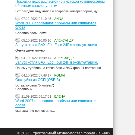
Покраска водоэмульсионной краской компрессором
обычным краскопультом
Вот сегодня задумался о покраске компрессором, ду...
07.12.2022 04:10:45
ANNA
Word 2007 пропадают пробелы или сливаются
слова
Спасибо большое!!!!...
05.10.2022 10:00:10
АЛЕКСАНДР
Запуск котла BAXI Eco Four 24F в эксплуатацию.
Очень даже можно....
04.10.2022 16:49:14
АЛЕКСАНДР
Запуск котла BAXI Eco Four 24F в эксплуатацию.
Почему турбина на котле Бакси ЭКО фор 24 постоянно...
04.10.2022 07:48:17
РОМАН
Опалубка из ОСП (OSB-3)
Вставлю свои "5 копеек")
Спасибо А...
21.09.2022 08:17:01
ЕЛЕНА
Word 2007 пропадают пробелы или сливаются
слова
скачала , но не помогло...
© 2026 Строительный бизнес-портал города Лабинск