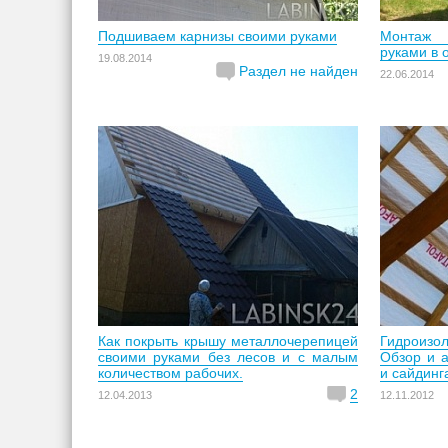
Подшиваем карнизы своими руками
Монтаж 
руками в 
19.08.2014
Раздел не найден
22.06.2014
Как покрыть крышу металлочерепицей
Гидроизо
своими руками без лесов и с малым
Обзор и 
количеством рабочих.
и сайдинг
2
12.04.2013
12.11.2012