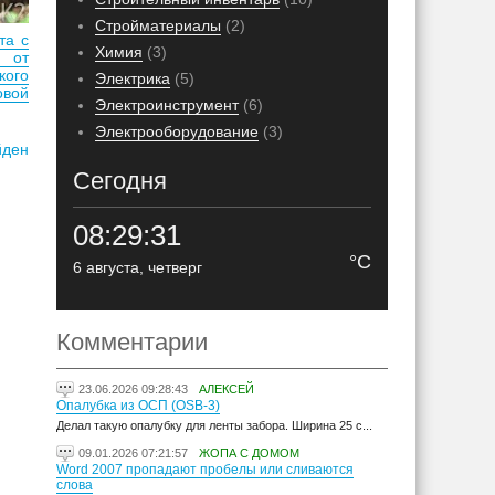
Стройматериалы
(2)
та с
Химия
(3)
 от
кого
Электрика
(5)
вой
Электроинструмент
(6)
Электрооборудование
(3)
йден
Сегодня
08:29:32
°C
6 августа, четверг
Комментарии
23.06.2026 09:28:43
АЛЕКСЕЙ
Опалубка из ОСП (OSB-3)
Делал такую опалубку для ленты забора. Ширина 25 с...
09.01.2026 07:21:57
ЖОПА С ДОМОМ
Word 2007 пропадают пробелы или сливаются
слова