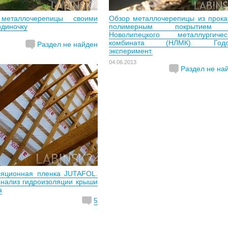
металлочерепицы своими
Обзор металлочерепицы из прока
одиночку
полимерным покрытием
Новолипецкого металлургичес
комбината (НЛМК). Годо
Раздел не найден
эксперимент.
04.06.2013
Раздел не на
ляционная пленка JUTAFOL.
анализ гидроизоляции крыши
а
5