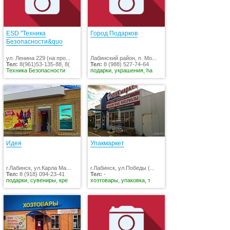
ESD "Техника
Город Подарков
Безопасности&quo
ул. Ленина 229 (на про...
Лабинский район, п. Мо...
Тел:
8(961)53-135-88, 8(
Тел:
8 (988) 527-74-64
Техника Безопасности
подарки, украшения, ha
Идея
Упакмаркет
г.Лабинск, ул.Карла Ма...
г.Лабинск, ул.Победы (...
Тел:
8 (918) 094-23-41
Тел:
-
подарки, сувениры, кре
хозтовары, упаковка, т