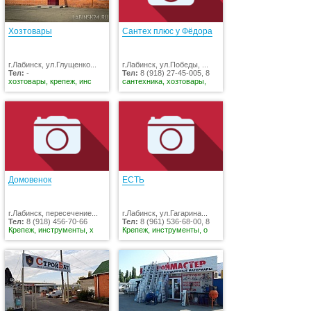
Хозтовары
Сантех плюс у Фёдора
г.Лабинск, ул.Глущенко...
г.Лабинск, ул.Победы, ...
Тел:
-
Тел:
8 (918) 27-45-005, 8
хозтовары, крепеж, инс
сантехника, хозтовары,
Домовенок
ЕСТЬ
г.Лабинск, пересечение...
г.Лабинск, ул.Гагарина...
Тел:
8 (918) 456-70-66
Тел:
8 (961) 536-68-00, 8
Крепеж, инструменты, х
Крепеж, инструменты, о