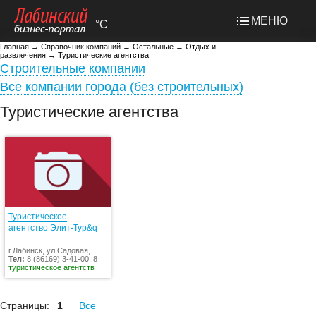
МЕНЮ
°C
Главная
→
Справочник компаний
→
Остальные
→
Отдых и
развлечения
→
Туристические агентства
Строительные компании
Все компании города (без строительных)
Туристические агентства
Туристическое
агентство Элит-Тур&q
г.Лабинск, ул.Садовая,...
Тел:
8 (86169) 3-41-00, 8
туристическое агентств
Страницы:
1
Все