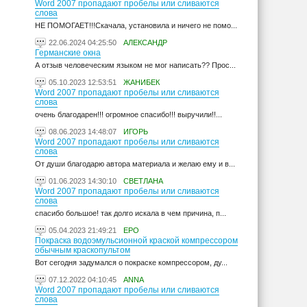
Word 2007 пропадают пробелы или сливаются
слова
НЕ ПОМОГАЕТ!!!Скачала, установила и ничего не помо...
22.06.2024 04:25:50
АЛЕКСАНДР
Германские окна
А отзыв человеческим языком не мог написать?? Прос...
05.10.2023 12:53:51
ЖАНИБЕК
Word 2007 пропадают пробелы или сливаются
слова
очень благодарен!!! огромное спасибо!!! выручили!!...
08.06.2023 14:48:07
ИГОРЬ
Word 2007 пропадают пробелы или сливаются
слова
От души благодарю автора материала и желаю ему и в...
01.06.2023 14:30:10
СВЕТЛАНА
Word 2007 пропадают пробелы или сливаются
слова
спасибо большое! так долго искала в чем причина, п...
05.04.2023 21:49:21
ЕРО
Покраска водоэмульсионной краской компрессором
обычным краскопультом
Вот сегодня задумался о покраске компрессором, ду...
07.12.2022 04:10:45
ANNA
Word 2007 пропадают пробелы или сливаются
слова