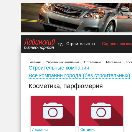
Строительство
Справочник ко
°C
Главная
→
Справочник компаний
→
Остальные
→
Магазины
→
Кос
Строительные компании
Все компании города (без строительных)
Косметика, парфюмерия
Людмила
Оптимист