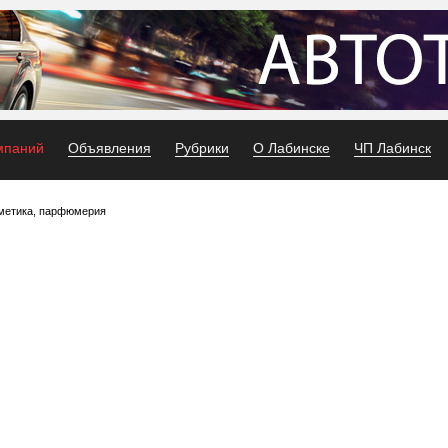
мпаний
Объявления
Рубрики
О Лабинске
ЧП Лабинск
метика, парфюмерия