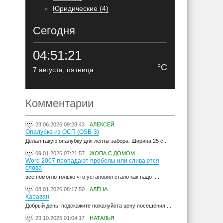
Юридические (4)
Сегодня
04:51:22
°C
7 августа, пятница
Комментарии
23.06.2026 09:28:43
АЛЕКСЕЙ
Опалубка из ОСП (OSB-3)
Делал такую опалубку для ленты забора. Ширина 25 с...
09.01.2026 07:21:57
ЖОПА С ДОМОМ
Word 2007 пропадают пробелы или сливаются
слова
все помогло только что установил стало как надо :...
08.01.2026 08:17:50
АЛЁНА
Караван
Добрый день, подскажите пожалуйста цену посещения ...
23.10.2025 01:04:17
НАТАЛЬЯ