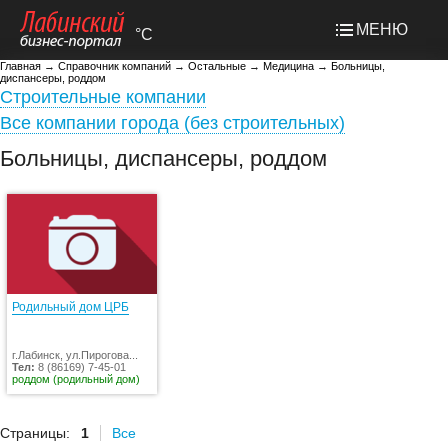
МЕНЮ
°C
Главная
→
Справочник компаний
→
Остальные
→
Медицина
→
Больницы,
диспансеры, роддом
Строительные компании
Все компании города (без строительных)
Больницы, диспансеры, роддом
Родильный дом ЦРБ
г.Лабинск, ул.Пирогова...
Тел:
8 (86169) 7-45-01
роддом (родильный дом)
Страницы:
1
Все