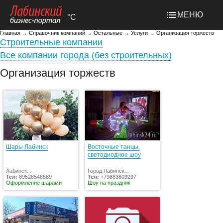
МЕНЮ
°C
Главная
→
Справочник компаний
→
Остальные
→
Услуги
→
Организация торжеств
Строительные компании
Все компании города (без строительных)
Организация торжеств
Шары Лабинск
Восточные танцы,
светодиодное шоу
Лабинск...
Город Лабинск...
Тел:
89528548589
Тел:
+79883809297
Оформление шарами
Шоу на праздник