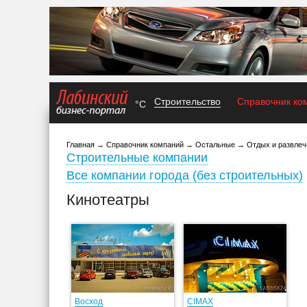
Строительство
Справочник ко
°C
Главная
→
Справочник компаний
→
Остальные
→
Отдых и развлеч
Строительные компании
Все компании города (без строительных)
Кинотеатры
Восход
CIMAX