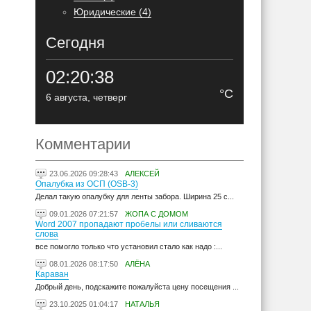
Юридические (4)
Сегодня
02:20:39
°C
6 августа, четверг
Комментарии
23.06.2026 09:28:43
АЛЕКСЕЙ
Опалубка из ОСП (OSB-3)
Делал такую опалубку для ленты забора. Ширина 25 с...
09.01.2026 07:21:57
ЖОПА С ДОМОМ
Word 2007 пропадают пробелы или сливаются
слова
все помогло только что установил стало как надо :...
08.01.2026 08:17:50
АЛЁНА
Караван
Добрый день, подскажите пожалуйста цену посещения ...
23.10.2025 01:04:17
НАТАЛЬЯ