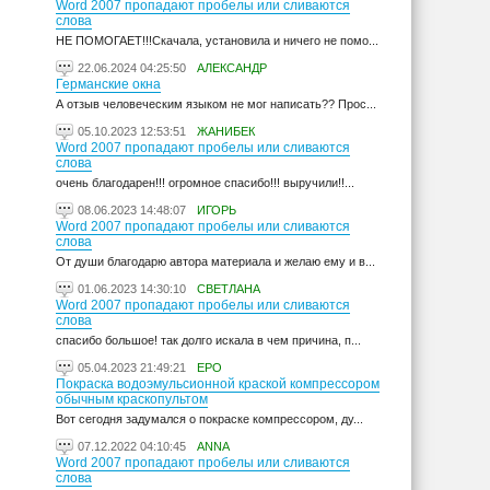
Word 2007 пропадают пробелы или сливаются
слова
НЕ ПОМОГАЕТ!!!Скачала, установила и ничего не помо...
22.06.2024 04:25:50
АЛЕКСАНДР
Германские окна
А отзыв человеческим языком не мог написать?? Прос...
05.10.2023 12:53:51
ЖАНИБЕК
Word 2007 пропадают пробелы или сливаются
слова
очень благодарен!!! огромное спасибо!!! выручили!!...
08.06.2023 14:48:07
ИГОРЬ
Word 2007 пропадают пробелы или сливаются
слова
От души благодарю автора материала и желаю ему и в...
01.06.2023 14:30:10
СВЕТЛАНА
Word 2007 пропадают пробелы или сливаются
слова
спасибо большое! так долго искала в чем причина, п...
05.04.2023 21:49:21
ЕРО
Покраска водоэмульсионной краской компрессором
обычным краскопультом
Вот сегодня задумался о покраске компрессором, ду...
07.12.2022 04:10:45
ANNA
Word 2007 пропадают пробелы или сливаются
слова