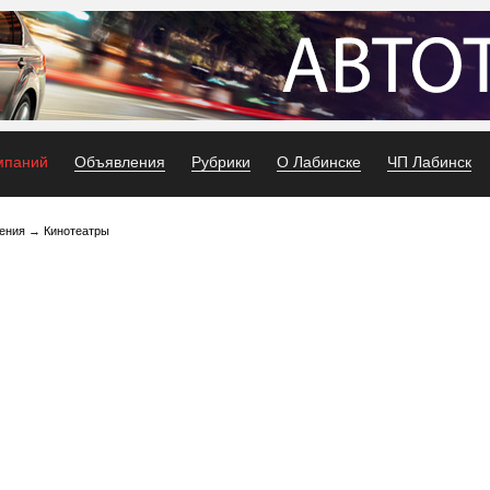
мпаний
Объявления
Рубрики
О Лабинске
ЧП Лабинск
ения
→
Кинотеатры