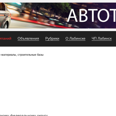
мпаний
Объявления
Рубрики
О Лабинске
ЧП Лабинск
 материалы, строительные базы
жному федеральному округу.