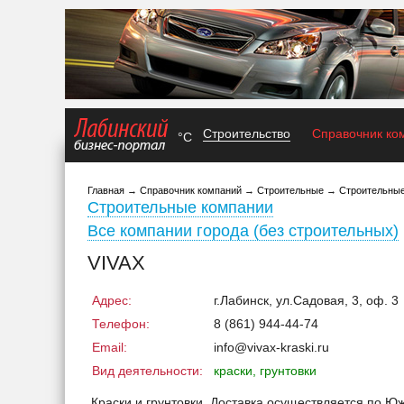
Строительство
Справочник ко
°C
Главная
→
Справочник компаний
→
Строительные
→
Строительные
Строительные компании
Все компании города (без строительных)
VIVAX
Адрес:
г.Лабинск, ул.Садовая, 3, оф. 3
Телефон:
8 (861) 944-44-74
Email:
info@vivax-kraski.ru
Вид деятельности:
краски, грунтовки
Краски и грунтовки. Доставка осуществляется по Ю