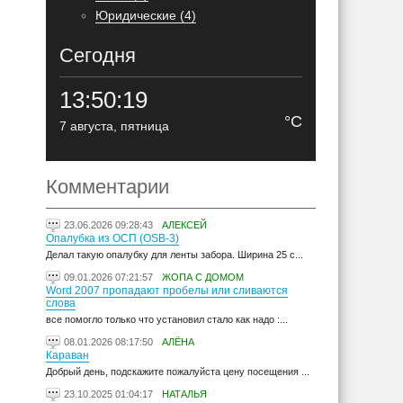
Юридические (4)
Сегодня
13:50:19
°C
7 августа, пятница
Комментарии
23.06.2026 09:28:43
АЛЕКСЕЙ
Опалубка из ОСП (OSB-3)
Делал такую опалубку для ленты забора. Ширина 25 с...
09.01.2026 07:21:57
ЖОПА С ДОМОМ
Word 2007 пропадают пробелы или сливаются
слова
все помогло только что установил стало как надо :...
08.01.2026 08:17:50
АЛЁНА
Караван
Добрый день, подскажите пожалуйста цену посещения ...
23.10.2025 01:04:17
НАТАЛЬЯ