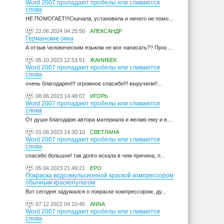
Word 2007 пропадают пробелы или сливаются
слова
НЕ ПОМОГАЕТ!!!Скачала, установила и ничего не помо...
22.06.2024 04:25:50
АЛЕКСАНДР
Германские окна
А отзыв человеческим языком не мог написать?? Прос...
05.10.2023 12:53:51
ЖАНИБЕК
Word 2007 пропадают пробелы или сливаются
слова
очень благодарен!!! огромное спасибо!!! выручили!!...
08.06.2023 14:48:07
ИГОРЬ
Word 2007 пропадают пробелы или сливаются
слова
От души благодарю автора материала и желаю ему и в...
01.06.2023 14:30:10
СВЕТЛАНА
Word 2007 пропадают пробелы или сливаются
слова
спасибо большое! так долго искала в чем причина, п...
05.04.2023 21:49:21
ЕРО
Покраска водоэмульсионной краской компрессором
обычным краскопультом
Вот сегодня задумался о покраске компрессором, ду...
07.12.2022 04:10:45
ANNA
Word 2007 пропадают пробелы или сливаются
слова