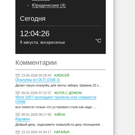
Юридические (4)
Сегодня
12:04:26
°C
9 августа, воскресенье
Комментарии
23.06.2026 09:28:43
АЛЕКСЕЙ
Опалубка из ОСП (OSB-3)
Делал такую опалубку для ленты забора. Ширина 25 с...
09.01.2026 07:21:57
ЖОПА С ДОМОМ
Word 2007 пропадают пробелы или сливаются
слова
все помогло только что установил стало как надо :...
08.01.2026 08:17:50
АЛЁНА
Караван
Добрый день, подскажите пожалуйста цену посещения ...
23.10.2025 01:04:17
НАТАЛЬЯ