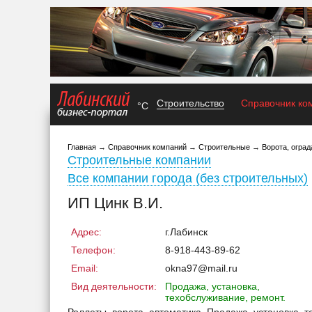
Строительство
Справочник ко
°C
Главная
→
Справочник компаний
→
Строительные
→
Ворота, оград
Строительные компании
Все компании города (без строительных)
ИП Цинк В.И.
Адрес:
г.Лабинск
Телефон:
8-918-443-89-62
Email:
okna97@mail.ru
Вид деятельности:
Продажа, установка,
техобслуживание, ремонт.