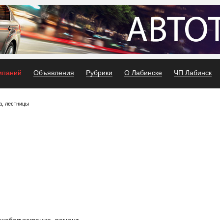
мпаний
Объявления
Рубрики
О Лабинске
ЧП Лабинск
а, лестницы