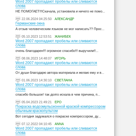
Word 2007 пропадают пробелы или сливаются
слова
НЕ ПОМОГАЕТ!!!Скачала, установила и ничего не помо...
22.06.2024 04:25:50
АЛЕКСАНДР
Германские окна
А отзыв человеческим языком не мог написать?? Прос...
05.10.2023 12:53:51
ЖАНИБЕК
Word 2007 пропадают пробелы или сливаются
слова
очень благодарен!!! огромное спасибо!!! выручили!!...
08.06.2023 14:48:07
ИГОРЬ
Word 2007 пропадают пробелы или сливаются
слова
От души благодарю автора материала и желаю ему и в...
01.06.2023 14:30:10
СВЕТЛАНА
Word 2007 пропадают пробелы или сливаются
слова
спасибо большое! так долго искала в чем причина, п...
05.04.2023 21:49:21
ЕРО
Покраска водоэмульсионной краской компрессором
обычным краскопультом
Вот сегодня задумался о покраске компрессором, ду...
07.12.2022 04:10:45
ANNA
Word 2007 пропадают пробелы или сливаются
слова